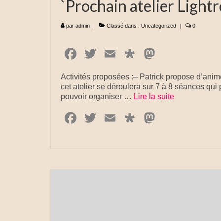
`Prochain atelier Light
par
admin
|
Classé dans :
Uncategorized
|
0
Facebook
Twitter
Email
Diaspora
Mastodo
Activités proposées :– Patrick propose d’anime
cet atelier se déroulera sur 7 à 8 séances qui 
pouvoir organiser …
Lire la suite­­
Facebook
Twitter
Email
Diaspora
Mastodo