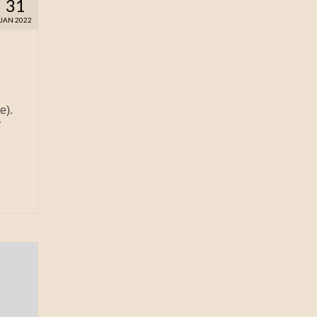
31
JAN 2022
e).
r