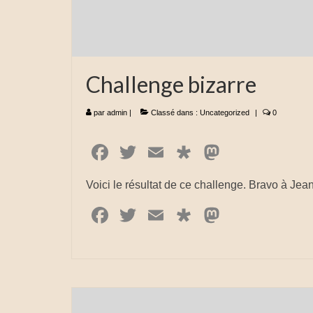
Challenge bizarre
par
admin
|
Classé dans :
Uncategorized
|
0
Facebook
Twitter
Email
Diaspora
Mastodo
Voici le résultat de ce challenge. Bravo à Jea
Facebook
Twitter
Email
Diaspora
Mastodo