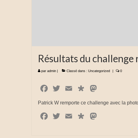
Résultats du challenge 
par
admin
|
Classé dans :
Uncategorized
|
0
Facebook
Twitter
Email
Diaspora
Mastodo
Patrick W remporte ce challenge avec la photo
Facebook
Twitter
Email
Diaspora
Mastodo